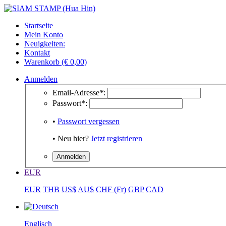
Startseite
Mein Konto
Neuigkeiten:
Kontakt
Warenkorb (€ 0,00)
Anmelden
Email-Adresse
*
:
Passwort
*
:
•
Passwort vergessen
• Neu hier?
Jetzt registrieren
EUR
EUR
THB
US$
AU$
CHF (Fr)
GBP
CAD
Englisch