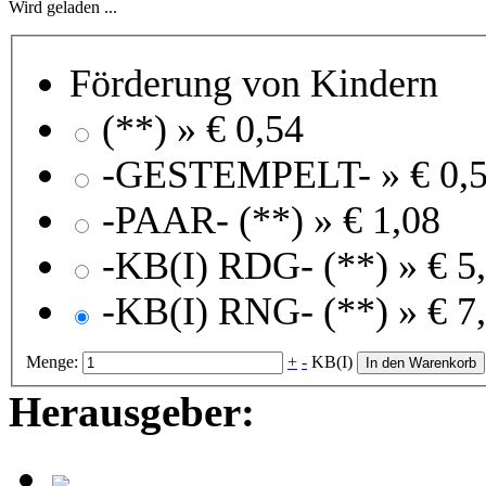
Wird geladen ...
Förderung von Kindern
(**) »
€ 0,54
-GESTEMPELT- »
€ 0,
-PAAR- (**) »
€ 1,08
-KB(I) RDG- (**) »
€ 5
-KB(I) RNG- (**) »
€ 7
Menge:
+
-
KB(I)
In den Warenkorb
Herausgeber: