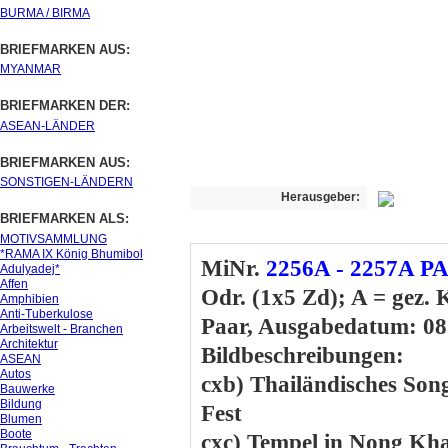
BURMA / BIRMA
BRIEFMARKEN AUS:
MYANMAR
BRIEFMARKEN DER:
ASEAN-LÄNDER
BRIEFMARKEN AUS:
SONSTIGEN-LÄNDERN
Herausgeber:
BRIEFMARKEN ALS:
MOTIVSAMMLUNG
*RAMA IX König Bhumibol
MiNr.
2256A - 2257A PA
Adulyadej*
Affen
Odr. (1x5 Zd); A = gez. 
Amphibien
Anti-Tuberkulose
Paar, Ausgabedatum: 08
Arbeitswelt - Branchen
Architektur
Bildbeschreibungen:
ASEAN
Autos
cxb) Thailändisches Son
Bauwerke
Bildung
Fest
Blumen
Boote
cxc) Tempel in Nong Kha