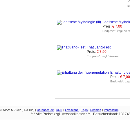
P
E
Laotische Mytholog
Preis:
€ 7,00
Endpreis*, zzgl. Ver
Thatluang-Fest
Preis:
€ 7,50
Endpreis*, zzgl. Versand
Erhaltung de
Preis:
€ 7,00
Endpreis*, zzg
© SIAM STAMP (Hua Hin) |
Datenschutz
|
AGB
|
Livesuche
|
Tags
|
Sitemap
|
Impressum
*** Alle Preise zzgl. Versandkosten *** | Besucherstand: 1317