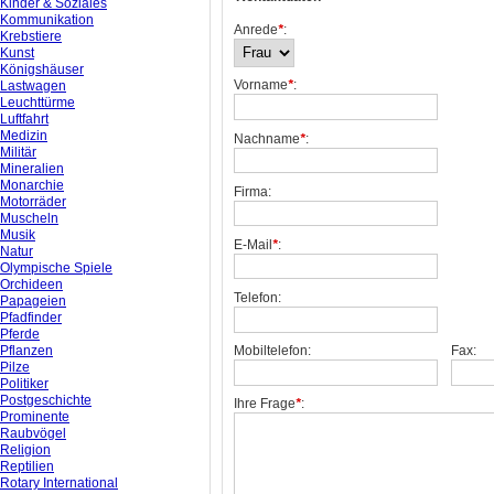
Kinder & Soziales
Kommunikation
Anrede
*
:
Krebstiere
Kunst
Königshäuser
Vorname
*
:
Lastwagen
Leuchttürme
Luftfahrt
Medizin
Nachname
*
:
Militär
Mineralien
Monarchie
Firma:
Motorräder
Muscheln
Musik
E-Mail
*
:
Natur
Olympische Spiele
Orchideen
Telefon:
Papageien
Pfadfinder
Pferde
Pflanzen
Mobiltelefon:
Fax:
Pilze
Politiker
Postgeschichte
Ihre Frage
*
:
Prominente
Raubvögel
Religion
Reptilien
Rotary International