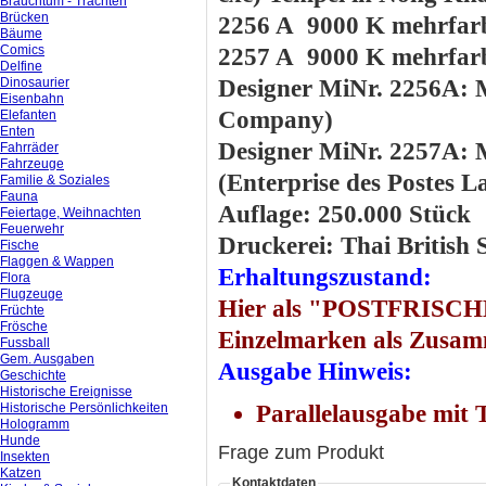
Brauchtum - Trachten
Brücken
2256 A 9000 K mehrfarb
Bäume
Comics
2257 A 9000 K mehrfarb
Delfine
Dinosaurier
Designer MiNr. 2256A: 
Eisenbahn
Company)
Elefanten
Enten
Designer MiNr. 2257A:
Fahrräder
Fahrzeuge
(Enterprise des Postes L
Familie & Soziales
Fauna
Auflage: 250.000 Stück
Feiertage, Weihnachten
Feuerwehr
Druckerei: Thai British 
Fische
Flaggen & Wappen
Erhaltungszustand:
Flora
Flugzeuge
Hier als "POSTFRISCHE
Früchte
Frösche
Einzelmarken als Zusa
Fussball
Gem. Ausgaben
Ausgabe Hinweis:
Geschichte
Historische Ereignisse
Historische Persönlichkeiten
Parallelausgabe mit
Hologramm
Hunde
Frage zum Produkt
Insekten
Katzen
Kontaktdaten