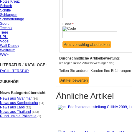
Rotes Kreuz
Schach
Schiffe
Schlangen
Schmetterlinge
Sport
Code
*
:
Technik
Tiere
UPU
Vögel
Walt Disney
Weltraum
WWF
Durchschnittliche Artikelbewertung
:
(es liegen
keine
Artikelbewertungen vor)
LITERATUR / KATALOGE:
Teilen Sie anderen Kunden Ihre Erfahrungen 
FACHLITERATUR
ZUBEHÖR
News Kategorieübersicht
Ähnliche Artikel
News aus Myanmar
(36)
News aus Kambodscha
(34)
News aus Laos
(22)
News aus Thailand
(133)
Rund um die Philatelie
(1)