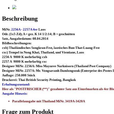
Beschreibung
MiNr.
2256A - 2257A 4er
Laos
Odr. (1x5 Zd); A = gez. K 14 1/2:14; B = geschnitten
Satz, Ausgabedatum: 08.04.2014
Bildbeschreibungen:
cxb) Thailändisches Songkran-Fest, laotisches Bun-That-Luang-Fest
cxc) Tempel in Nong Khai, Thailand, und Vientiane, Laos
2256 A 9000 K mehrfarbig cxb
2257 A 9000 K mehrfarbig cxc
Designer MiNr. 2256A: Miss Mayuree Narknisorn (Thailand Post Company)
Designer MiNr. 2257A: Mr. Vongsavanh Damlongsouk (Enterprise des Postes 
Auflage: 250.000 Stück
Druckerei: Thai British Security Printing, Bangkok
Erhaltungszustand:
Hier als "POSTFRISCHER (**)" gezahnter Satz aus Einzelmarken als 4er Bl
Ausgabe Hinweis:
Parallelausgabe mit Thailand MiNr. 3419A-3420A
Frage zum Produkt