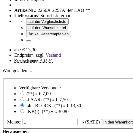
ArtikelNr.:
2256A-2257A-4er-LAO **
Lieferstatus
: Sofort Lieferbar
auf die Vergleichsliste
auf den Wunschzettel
Artikel weiterempfehlen
ab :
€ 13,30
Endpreis*, zzgl.
Versand
Kataloglistung: € 13,30
Wird geladen ...
Verfügbare Versionen:
(**) »
€ 7,00
-PAAR- (**) »
€ 7,50
-4er BLOCK- (**) »
€ 13,30
-KB(I)- (**) »
€ 30,80
Menge:
+
-
(SATZ)
In den Warenkor
Herausgeber: