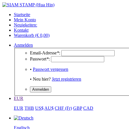
Startseite
Mein Konto
Neuigkeiten:
Kontakt
Warenkorb (€ 0,00)
Anmelden
Email-Adresse
*
:
Passwort
*
:
•
Passwort vergessen
• Neu hier?
Jetzt registrieren
EUR
EUR
THB
US$
AU$
CHF (Fr)
GBP
CAD
Englisch