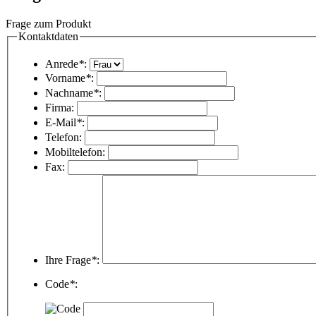
Frage zum Produkt
Kontaktdaten
Anrede
*
:
Vorname
*
:
Nachname
*
:
Firma:
E-Mail
*
:
Telefon:
Mobiltelefon:
Fax:
Ihre Frage
*
:
Code
*
: