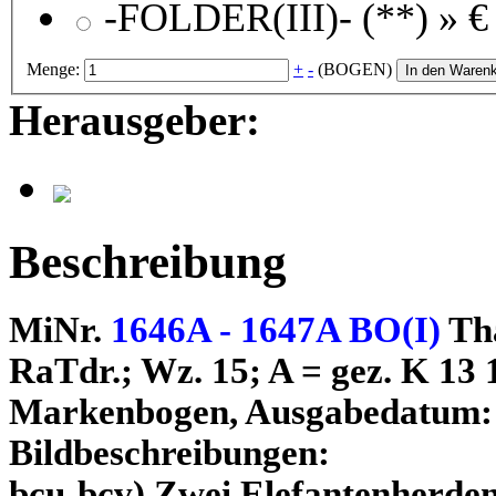
-FOLDER(III)- (**) »
€
Menge:
+
-
(BOGEN)
In den Waren
Herausgeber:
Beschreibung
MiNr.
1646A - 1647A BO(I)
Th
RaTdr.; Wz. 15; A = gez. K 13 1
Markenbogen, Ausgabedatum: 
Bildbeschreibungen:
bcu-bcv) Zwei Elefantenherden