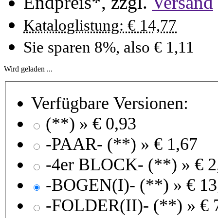
Endpreis*, zzgl.
Versand
Kataloglistung: € 14,77
Sie sparen 8%, also € 1,11
Wird geladen ...
Verfügbare Versionen:
(**) »
€ 0,93
-PAAR- (**) »
€ 1,67
-4er BLOCK- (**) »
€ 2
-BOGEN(I)- (**) »
€ 13
-FOLDER(II)- (**) »
€ 