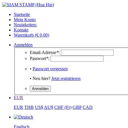
Startseite
Mein Konto
Neuigkeiten:
Kontakt
Warenkorb (€ 0,00)
Anmelden
Email-Adresse
*
:
Passwort
*
:
•
Passwort vergessen
• Neu hier?
Jetzt registrieren
EUR
EUR
THB
US$
AU$
CHF (Fr)
GBP
CAD
Englisch