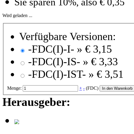
Sie sparen 10%, also € 0,35
Wird geladen ...
Verfügbare Versionen:
-FDC(I)-I- »
€ 3,15
-FDC(I)-IS- »
€ 3,33
-FDC(I)-IST- »
€ 3,51
Menge:
+
-
(FDC)
In den Warenkorb
Herausgeber: