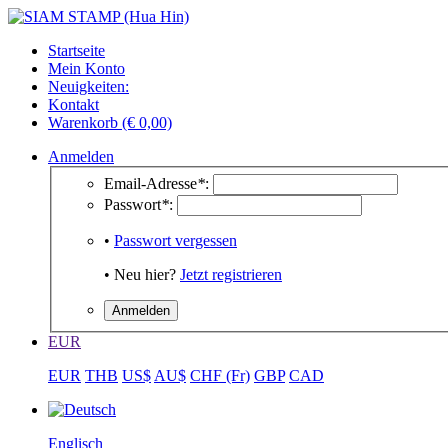
Startseite
Mein Konto
Neuigkeiten:
Kontakt
Warenkorb (€ 0,00)
Anmelden
Email-Adresse
*
:
Passwort
*
:
•
Passwort vergessen
• Neu hier?
Jetzt registrieren
EUR
EUR
THB
US$
AU$
CHF (Fr)
GBP
CAD
Englisch