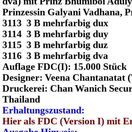
dva) mit Prinz Bhumibol Adul
Prinzessin Galyani Vadhana, P
3113 3 B mehrfarbig dux
3114 3 B mehrfarbig duy
3115 3 B mehrfarbig duz
3116 3 B mehrfarbig dva
Auflage FDC(I): 15.000 Stück
Designer: Veena Chantanatat (T
Druckerei: Chan Wanich Secur
Thailand
Erhaltungszustand:
Hier als FDC (Version I) mit E