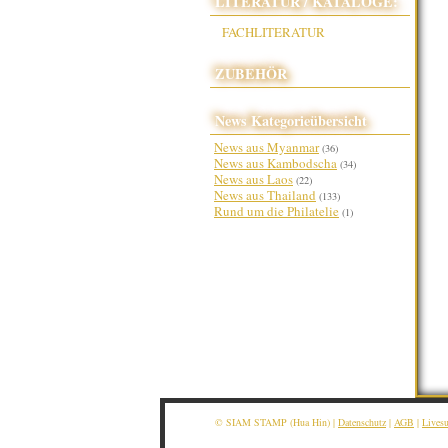
LITERATUR / KATALOGE:
FACHLITERATUR
ZUBEHÖR
News Kategorieübersicht
News aus Myanmar
(36)
News aus Kambodscha
(34)
News aus Laos
(22)
News aus Thailand
(133)
Rund um die Philatelie
(1)
© SIAM STAMP (Hua Hin) |
Datenschutz
|
AGB
|
Lives