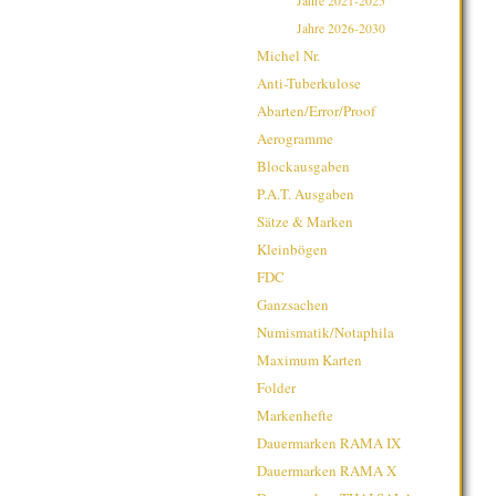
Jahre 2021-2025
Jahre 2026-2030
Michel Nr.
Anti-Tuberkulose
Abarten/Error/Proof
Aerogramme
Blockausgaben
P.A.T. Ausgaben
Sätze & Marken
Kleinbögen
FDC
Ganzsachen
Numismatik/Notaphila
Maximum Karten
Folder
Markenhefte
Dauermarken RAMA IX
Dauermarken RAMA X