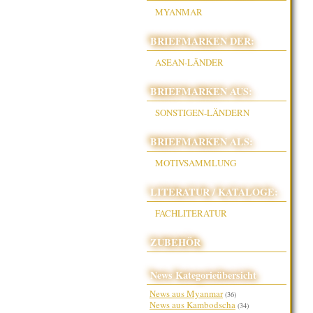
MYANMAR
BRIEFMARKEN DER:
ASEAN-LÄNDER
BRIEFMARKEN AUS:
SONSTIGEN-LÄNDERN
BRIEFMARKEN ALS:
MOTIVSAMMLUNG
LITERATUR / KATALOGE:
FACHLITERATUR
ZUBEHÖR
News Kategorieübersicht
News aus Myanmar
(36)
News aus Kambodscha
(34)