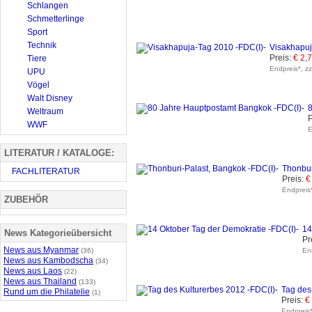
Schlangen
Schmetterlinge
Sport
Technik
Visakhapuj
Preis:
€ 2,
Tiere
Endpreis*, z
UPU
Vögel
Walt Disney
8
Weltraum
P
WWF
E
LITERATUR / KATALOGE:
Thonbur
FACHLITERATUR
Preis:
€
Endpreis*
ZUBEHÖR
14
News Kategorieübersicht
Pr
News aus Myanmar
(36)
En
News aus Kambodscha
(34)
News aus Laos
(22)
News aus Thailand
(133)
Tag des
Rund um die Philatelie
(1)
Preis:
€
Endpreis*