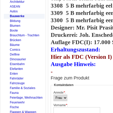
Architektur
3308 5 B mehrfarbig eel
ASEAN
Autos
3309 5 B mehrfarbig ee
Bauwerke
3300 5 B mehrfarbig ee
Bildung
Blumen
Designer: Mr. Pisit Pras
Boote
Druckerei: Joh. Enschedé
Brauchtum - Trachten
Brücken
Auflage FDC(I): 17.000 
Bäume
Erhaltungszustand:
Comics
Delfine
Hier als FDC (Version I
Dinosaurier
Ausgabe Hinweis:
Eisenbahn
Elefanten
-
Enten
Frage zum Produkt
Fahrräder
Fahrzeuge
Kontaktdaten
Familie & Soziales
Anrede
*
:
Fauna
Feiertage, Weihnachten
Feuerwehr
Vorname
*
:
Fische
Flaggen & Wappen