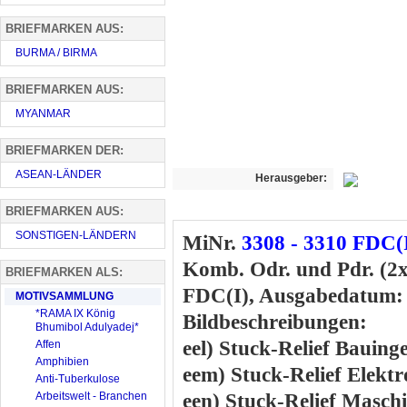
BRIEFMARKEN AUS:
BURMA / BIRMA
BRIEFMARKEN AUS:
MYANMAR
BRIEFMARKEN DER:
ASEAN-LÄNDER
Herausgeber:
BRIEFMARKEN AUS:
SONSTIGEN-LÄNDERN
MiNr.
3308 - 3310 FDC(
Komb. Odr. und Pdr. (2x
BRIEFMARKEN ALS:
FDC(I), Ausgabedatum: 
MOTIVSAMMLUNG
*RAMA IX König
Bildbeschreibungen:
Bhumibol Adulyadej*
eel) Stuck-Relief Bauing
Affen
Amphibien
eem) Stuck-Relief Elektr
Anti-Tuberkulose
Arbeitswelt - Branchen
een) Stuck-Relief Maschi