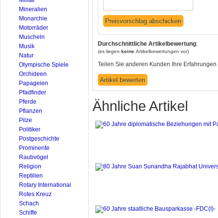
Mineralien
Monarchie
Motorräder
Muscheln
Durchschnittliche Artikelbewertung
:
Musik
(es liegen
keine
Artikelbewertungen vor)
Natur
Teilen Sie anderen Kunden Ihre Erfahrungen 
Olympische Spiele
Orchideen
Papageien
Pfadfinder
Pferde
Ähnliche Artikel
Pflanzen
Pilze
Politiker
Postgeschichte
Prominente
Raubvögel
Religion
Reptilien
Rotary International
Rotes Kreuz
Schach
Schiffe