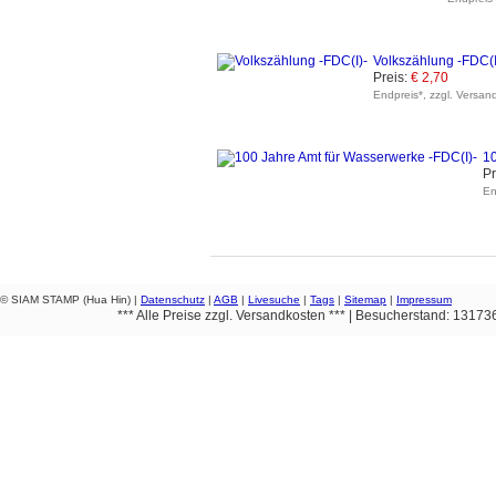
Volkszählung -FDC(I
Preis:
€ 2,70
Endpreis*, zzgl. Versan
10
Pr
En
© SIAM STAMP (Hua Hin) |
Datenschutz
|
AGB
|
Livesuche
|
Tags
|
Sitemap
|
Impressum
*** Alle Preise zzgl. Versandkosten *** | Besucherstand: 1317