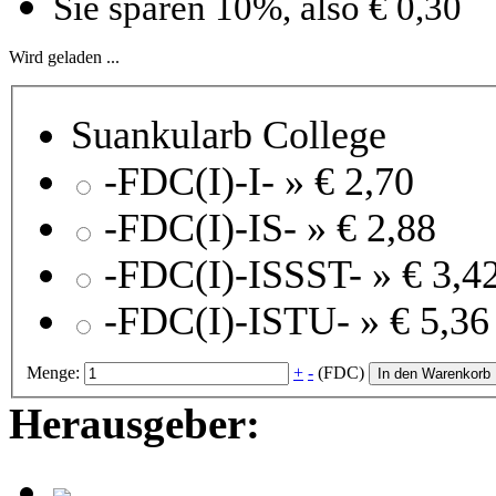
Sie sparen 10%, also € 0,30
Wird geladen ...
Suankularb College
-FDC(I)-I- »
€ 2,70
-FDC(I)-IS- »
€ 2,88
-FDC(I)-ISSST- »
€ 3,4
-FDC(I)-ISTU- »
€ 5,36
Menge:
+
-
(FDC)
In den Warenkorb
Herausgeber: