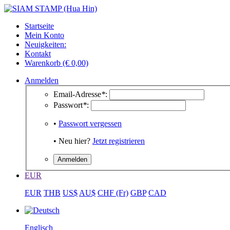
Startseite
Mein Konto
Neuigkeiten:
Kontakt
Warenkorb (€ 0,00)
Anmelden
Email-Adresse
*
:
Passwort
*
:
•
Passwort vergessen
• Neu hier?
Jetzt registrieren
EUR
EUR
THB
US$
AU$
CHF (Fr)
GBP
CAD
Englisch