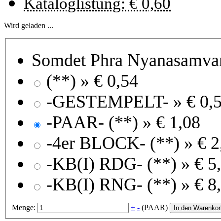
Kataloglistung: € 0,60
Wird geladen ...
Somdet Phra Nyanasamvar
(**) »
€ 0,54
-GESTEMPELT- »
€ 0,
-PAAR- (**) »
€ 1,08
-4er BLOCK- (**) »
€ 2
-KB(I) RDG- (**) »
€ 5
-KB(I) RNG- (**) »
€ 8
Menge:
+
-
(PAAR)
In den Warenkor