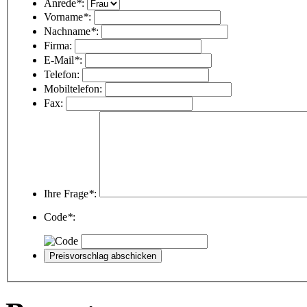
Anrede
*
:
Vorname
*
:
Nachname
*
:
Firma:
E-Mail
*
:
Telefon:
Mobiltelefon:
Fax:
Ihre Frage
*
:
Code
*
: