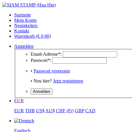
Startseite
Mein Konto
Neuigkeiten:
Kontakt
Warenkorb (€ 0,00)
Anmelden
Email-Adresse
*
:
Passwort
*
:
•
Passwort vergessen
• Neu hier?
Jetzt registrieren
EUR
EUR
THB
US$
AU$
CHF (Fr)
GBP
CAD
Englisch