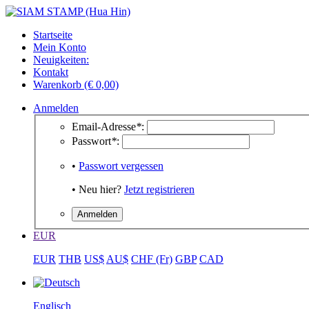
Startseite
Mein Konto
Neuigkeiten:
Kontakt
Warenkorb (€ 0,00)
Anmelden
Email-Adresse
*
:
Passwort
*
:
•
Passwort vergessen
• Neu hier?
Jetzt registrieren
EUR
EUR
THB
US$
AU$
CHF (Fr)
GBP
CAD
Englisch