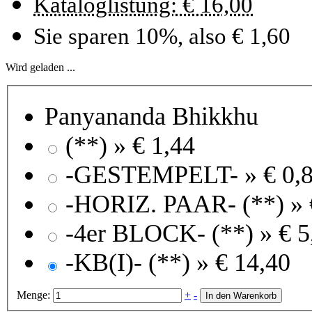
Kataloglistung: € 16,00
Sie sparen 10%, also € 1,60
Wird geladen ...
Panyananda Bhikkhu
(**) »
€ 1,44
-GESTEMPELT- »
€ 0,
-HORIZ. PAAR- (**) »
-4er BLOCK- (**) »
€ 5
-KB(I)- (**) »
€ 14,40
Menge:
+
-
In den Warenkorb