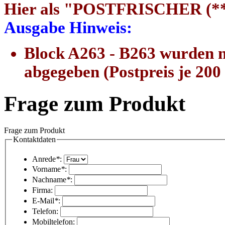
Hier als "POSTFRISCHER (**)
Ausgabe Hinweis:
Block A263 - B263 wurden n
abgegeben (Postpreis je 200
Frage zum Produkt
Frage zum Produkt
Kontaktdaten
Anrede
*
:
Vorname
*
:
Nachname
*
:
Firma:
E-Mail
*
:
Telefon:
Mobiltelefon: