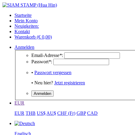
Startseite
Mein Konto
Neuigkeiten:
Kontakt
Warenkorb (€ 0,00)
Anmelden
Email-Adresse
*
:
Passwort
*
:
•
Passwort vergessen
• Neu hier?
Jetzt registrieren
EUR
EUR
THB
US$
AU$
CHF (Fr)
GBP
CAD
Englisch