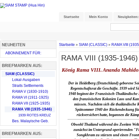
Startseite
Mein Konto
Neuigkeiten:
NEUHEITEN
Startseite
»
SIAM (CLASSIC)
»
RAMA VIII (193
ABONNEMENT FÜR:
RAMA VIII (1935-1946)
BRIEFMARKEN AUS:
König Rama VIII. Ananda Mahidol 
SIAM (CLASSIC)
Lokal-Ausgaben
Der in Heidelberg (Deutschland) geborene Soh
Straits Settlements
Regentschaftsrat die Geschäfte.
1939 wird Si
RAMA V (1830-1910)
1940 beginnt der Französisch-Thailändische 
RAMA VI (1911-1925)
den französischen Kolonien Laos und Kam
RAMA VII (1925-1935)
müssen. Nachdem sich die thailändische 
RAMA VIII (1935-1946)
Spätsommer 1940 der Rückendeckung für 
rückversichert hatte, begannen die Kämp
1939 ROTES KREUZ
Bes. Malayische Geb.
Obwohl Thailand während des Zweiten Weltk
zunächst im Untergrund operierenden "Fr
BRIEFMARKEN AUS:
Songkhram zu stürzen und einen Front