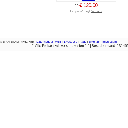
€ 120,00
ab
Endpreis*, zzgl.
Versand
© SIAM STAMP (Hua Hin) |
Datenschutz
|
AGB
|
Livesuche
|
Tags
|
Sitemap
|
Impressum
*** Alle Preise zzgl. Versandkosten *** | Besucherstand: 1314