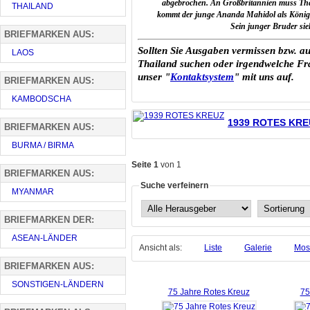
abgebrochen.
An Großbritannien muss Thai
THAILAND
kommt der junge Ananda Mahidol als König 
Sein junger Bruder sie
BRIEFMARKEN AUS:
Sollten Sie Ausgaben vermissen bzw. au
LAOS
Thailand suchen oder irgendwelche Fra
unser "
Kontaktsystem
" mit uns auf.
BRIEFMARKEN AUS:
KAMBODSCHA
1939 ROTES KRE
BRIEFMARKEN AUS:
BURMA / BIRMA
Seite 1
von 1
BRIEFMARKEN AUS:
Suche verfeinern
MYANMAR
BRIEFMARKEN DER:
ASEAN-LÄNDER
Ansicht als:
Liste
Galerie
Mos
BRIEFMARKEN AUS:
SONSTIGEN-LÄNDERN
75 Jahre Rotes Kreuz
75