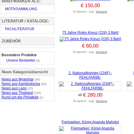
BRIEFMARKEN ALS:
€ 150,00
MOTIVSAMMLUNG
Endpreis*, zzgl.
Versand
LITERATUR / KATALOGE:
FACHLITERATUR
75 Jahre Rotes Kreuz (226) 3 Baht
ZUBEHÖR
€ 60,00
Endpreis*, zzgl.
Versand
Besondere Produkte
Unsere Bestseller
(3)
News Kategorieübersicht
2. Nationalfeiertag (234F) -
FEHLFARBE-
News aus Myanmar
(36)
News aus Kambodscha
(34)
News aus Laos
(22)
News aus Thailand
(133)
€ 280,00
ab
Rund um die Philatelie
(1)
Endpreis*, zzgl.
Versand
Freimarken: König Ananda Mahidol