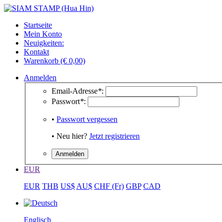
Startseite
Mein Konto
Neuigkeiten:
Kontakt
Warenkorb (€ 0,00)
Anmelden
Email-Adresse
*
:
Passwort
*
:
•
Passwort vergessen
• Neu hier?
Jetzt registrieren
EUR
EUR
THB
US$
AU$
CHF (Fr)
GBP
CAD
Englisch