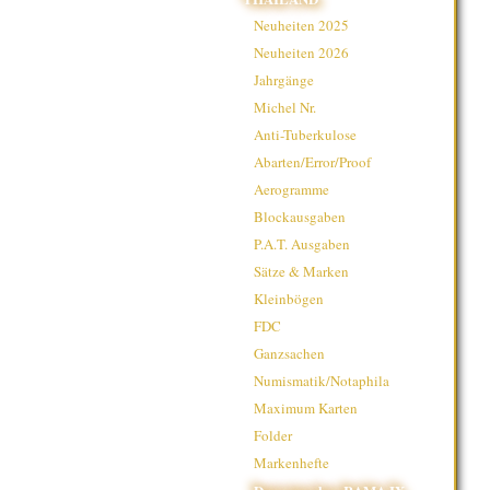
Neuheiten 2025
Neuheiten 2026
Jahrgänge
Michel Nr.
Anti-Tuberkulose
Abarten/Error/Proof
Aerogramme
Blockausgaben
P.A.T. Ausgaben
Sätze & Marken
Kleinbögen
FDC
Ganzsachen
Numismatik/Notaphila
Maximum Karten
Folder
Markenhefte