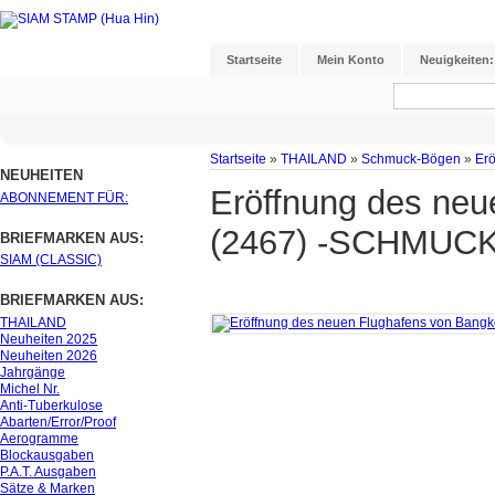
Startseite
Mein Konto
Neuigkeiten:
Startseite
»
THAILAND
»
Schmuck-Bögen
»
Er
NEUHEITEN
Eröffnung des neu
ABONNEMENT FÜR:
(2467) -SCHMUCK
BRIEFMARKEN AUS:
SIAM (CLASSIC)
BRIEFMARKEN AUS:
THAILAND
Neuheiten 2025
Neuheiten 2026
Jahrgänge
Michel Nr.
Anti-Tuberkulose
Abarten/Error/Proof
Aerogramme
Blockausgaben
P.A.T. Ausgaben
Sätze & Marken