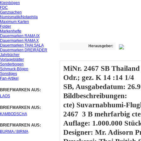
Kleinbögen
FDC
Ganzsachen
Numismatik/Notaphila
Maximum Karten
Folder
Markenhefte
Dauermarken RAMA IX
Dauermarken RAMA X
Dauermarken THAI SALA
Herausgeber:
Dauermarken DREIRÄDER
Jahrbücher
Vorlageblätter
Sonderbogen
MiNr. 2467 SB
Thailand
Schmuck-Bögen
Sonstiges
Odr.; gez. K 14 :14 1/4
Fan-Artikel
SB, Ausgabedatum: 26.9
BRIEFMARKEN AUS:
Bildbeschreibungen:
LAOS
cte) Suvarnabhumi-Flug
BRIEFMARKEN AUS:
2467 3 B mehrfarbig cte
KAMBODSCHA
Auflage: 1.000.000 Stüc
BRIEFMARKEN AUS:
Designer: Mr. Adisorn P
BURMA / BIRMA