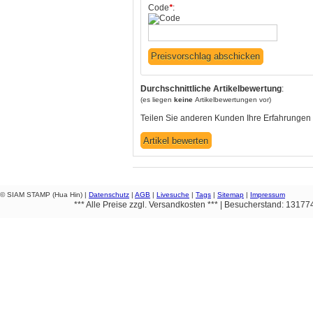
Code
*
:
Durchschnittliche Artikelbewertung
:
(es liegen
keine
Artikelbewertungen vor)
Teilen Sie anderen Kunden Ihre Erfahrungen 
© SIAM STAMP (Hua Hin) |
Datenschutz
|
AGB
|
Livesuche
|
Tags
|
Sitemap
|
Impressum
*** Alle Preise zzgl. Versandkosten *** | Besucherstand: 1317