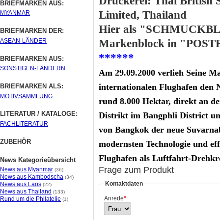
Druckerei: Thai British
BRIEFMARKEN AUS:
Limited, Thailand
MYANMAR
Hier als "SCHMUCKBLAT
BRIEFMARKEN DER:
ASEAN-LÄNDER
Markenblock in "POST
******
BRIEFMARKEN AUS:
SONSTIGEN-LÄNDERN
Am 29.09.2000 verlieh Seine M
internationalen Flughafen de
BRIEFMARKEN ALS:
MOTIVSAMMLUNG
rund 8.000 Hektar, direkt an
LITERATUR / KATALOGE:
Distrikt im Bangphli District u
FACHLITERATUR
von Bangkok der neue Suvarnabh
ZUBEHÖR
modernsten Technologie und eff
Flughafen als Luftfahrt-Drehkr
News Kategorieübersicht
Frage zum Produkt
News aus Myanmar
(36)
News aus Kambodscha
(34)
Kontaktdaten
News aus Laos
(22)
News aus Thailand
(133)
Anrede
*
:
Rund um die Philatelie
(1)