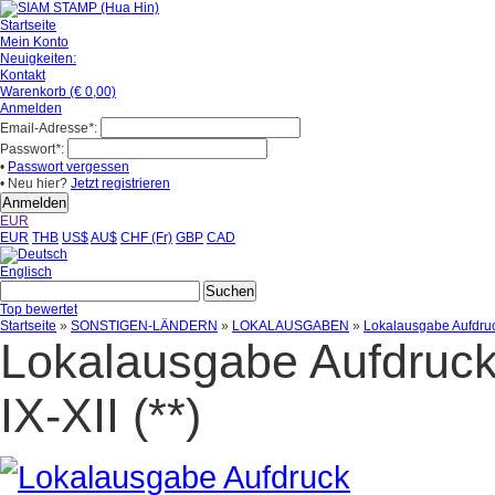
Startseite
Mein Konto
Neuigkeiten:
Kontakt
Warenkorb (€ 0,00)
Anmelden
Email-Adresse
*
:
Passwort
*
:
•
Passwort vergessen
• Neu hier?
Jetzt registrieren
EUR
EUR
THB
US$
AU$
CHF (Fr)
GBP
CAD
Englisch
Top bewertet
Startseite
»
SONSTIGEN-LÄNDERN
»
LOKALAUSGABEN
»
Lokalausgabe Aufdruck
Lokalausgabe Aufdruck
IX-XII (**)