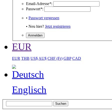
Email-Adresse
*
:
Passwort
*
:
•
Passwort vergessen
• Neu hier?
Jetzt registrieren
EUR
EUR
THB
US$
AU$
CHF (Fr)
GBP
CAD
Englisch