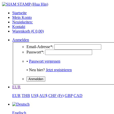
Startseite
Mein Konto
Neuigkeiten:
Kontakt
Warenkorb (€ 0,00)
Anmelden
Email-Adresse
*
:
Passwort
*
:
•
Passwort vergessen
• Neu hier?
Jetzt registrieren
EUR
EUR
THB
US$
AU$
CHF (Fr)
GBP
CAD
Englisch